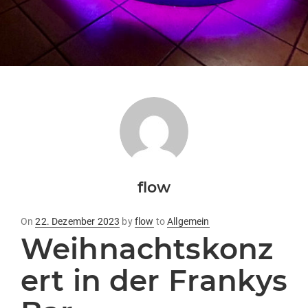
flow
Posted
On
22. Dezember 2023
by
flow
to
Allgemein
Weihnachtskonz
on
ert in der Frankys