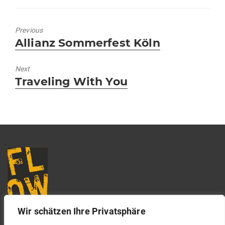
Previous
Previous
Allianz Sommerfest Köln
post:
Next
Next
Traveling With You
post:
Wir schätzen Ihre Privatsphäre