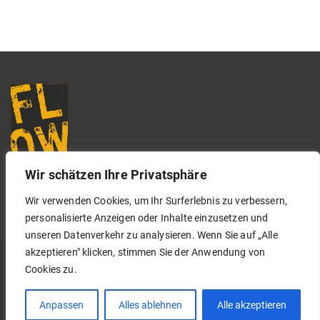
Wir schätzen Ihre Privatsphäre
Wir verwenden Cookies, um Ihr Surferlebnis zu verbessern,
Spotify
YouTub
Insta
Fac
personalisierte Anzeigen oder Inhalte einzusetzen und
unseren Datenverkehr zu analysieren. Wenn Sie auf „Alle
akzeptieren" klicken, stimmen Sie der Anwendung von
Copyright © 2026 Flowonamission. All Rights Reserved.
Cookies zu.
Proudly powered by
Visual Composer
and
WordPress
Anpassen
Alles ablehnen
Alle akzeptieren
Impressum / Datenschutz