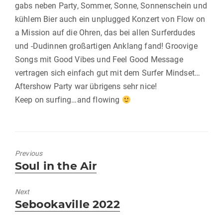
gabs neben Party, Sommer, Sonne, Sonnenschein und
kühlem Bier auch ein unplugged Konzert von Flow on
a Mission auf die Ohren, das bei allen Surferdudes
und -Dudinnen großartigen Anklang fand! Groovige
Songs mit Good Vibes und Feel Good Message
vertragen sich einfach gut mit dem Surfer Mindset…
Aftershow Party war übrigens sehr nice!
Keep on surfing…and flowing
Previous
Previous
Soul in the Air
post:
Next
Next
Sebookaville 2022
post: